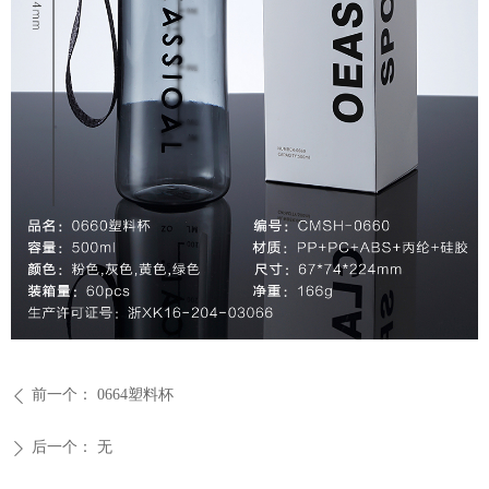
前一个：
0664塑料杯
ꄴ
后一个：
无
ꄲ